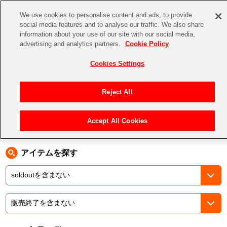
We use cookies to personalise content and ads, to provide
social media features and to analyse our traffic. We also share
information about your use of our site with our social media,
CHANNEL
STORE
EVENT
advertising and analytics partners.
Cookie Policy
グッズ
ゲーム
電子書籍
CD / Blu-ray
Cookies Settings
キャラクター
ジャンル
CHANNEL
アイドルマスターシリーズ
イベントグッズ
【重要】二段階認証設定およびID・パスワード管理のお願い
Reject All
ASOBI CHANNEL TOP
トイ・ホビー
アイドルマスター
【重要】「代金引換」決済および納品書同梱の終了のお知らせ
Accept All Cookies
トップ
生活雑貨
> キャラクター > Fate
STORE
アイドルマスター シンデレラガールズ
ASOBI STORE TOP
グッズ
アイドルマスター ミリオンライブ！
アイテムを探す
ゲーム
電子書籍
アイドルマスター SideM
CD / Blu-ray
アイドルマスター シャイニーカラーズ
EVENT
学園アイドルマスター