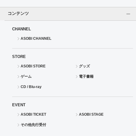
ドラゴンボール
コンテンツ
ラブライブ！シリーズ
CHANNEL
ASOBI CHANNEL
ラブライブ！
ラブライブ！サンシャイン‼
STORE
ASOBI STORE
グッズ
ラブライブ！虹ヶ咲学園スクールアイドル同好会
ゲーム
電子書籍
ラブライブ！スーパースター!!
CD / Blu-ray
アイドリッシュセブン
EVENT
モフモフパレード
ASOBI TICKET
ASOBI STAGE
その他先行受付