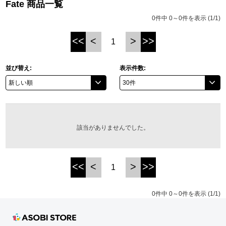
Fate 商品一覧
ASOBI TICKET
ASOBI STAGE
0件中 0～0件を表示 (1/1)
プロジェクトアイマス ヴイアライヴ
<<
<
>
>>
1
その他先行受付
テイルズ オブ シリーズ
電音部
並び替え:
表示件数:
プレミアム会員とは
鉄拳
太鼓の達人
該当がありませんでした。
ACE COMBAT
パックマン
<<
<
>
>>
1
ナムコクラシック
0件中 0～0件を表示 (1/1)
スサノオマジック
ガンダムシリーズ